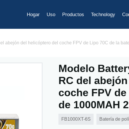
Hogar
Uso
Productos
Technology
Co
del abejón del helicóptero del coche FPV de Lipo 70C de la b
Modelo Batter
RC del abejón 
coche FPV de 
de 1000MAH 2
FB1000XT-6S
Batería de polí