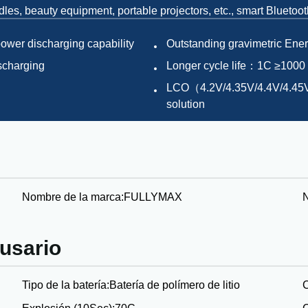
les, beauty equipment, portable projectors, etc., smart Bluetoo
power discharging capability
Outstanding gravimetric Ene
ischarging
Longer cycle life：1C ≥1000
LCO（4.2V/4.35V/4.4V/4.45V
solution
Nombre de la marca:
FULLYMAX
 usario
Tipo de la batería:
Batería de polímero de litio