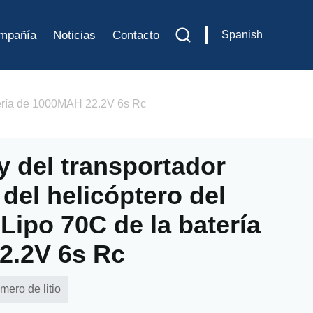
mpañía
Noticias
Contacto
Spanish
atería de 1000MAH 22.2V 6s Rc
y del transportador
del helicóptero del
Lipo 70C de la batería
2.2V 6s Rc
mero de litio