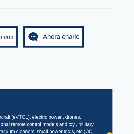
o con
Ahora charle
：
rcraft (eVTOL), electric power , drones,
ional remote control models and toy , military
acuum cleaners, small power tools, etc.; 3C