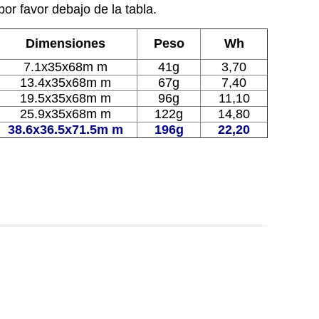
or favor debajo de la tabla.
Dimensiones
Peso
Wh
7.1x35x68m m
41g
3,70
13.4x35x68m m
67g
7,40
19.5x35x68m m
96g
11,10
25.9x35x68m m
122g
14,80
38.6x36.5x71.5m m
196g
22,20