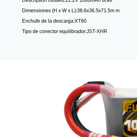
Description modelo:
22.2V 1000mAh 6cell
Dimensiones (H x W x L):
38.6x36.5x71.5m m
Enchufe de la descarga:
XT60
Tipo de conector equilibrador:
JST-XHR