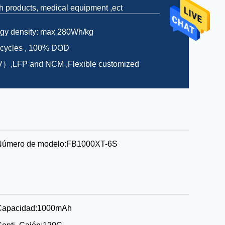
th products, medical equipment ,ect
rgy density: max 280Wh/kg
 cycles , 100% DOD
）,LFP and NCM ,Flexible customized
Número de modelo:
FB1000XT-6S
Capacidad:
1000mAh