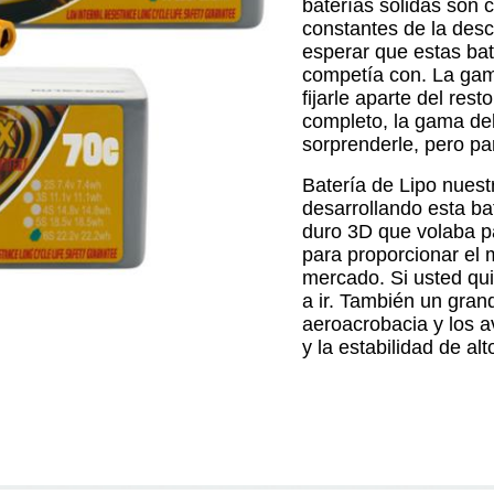
baterías sólidas son 
constantes de la des
esperar que estas bate
competía con. La gam
fijarle aparte del re
completo, la gama de
sorprenderle, pero pa
Batería de Lipo nuest
desarrollando esta ba
duro 3D que volaba pa
para proporcionar el 
mercado. Si usted quie
a ir. También un gran
aeroacrobacia y los a
y la estabilidad de alt