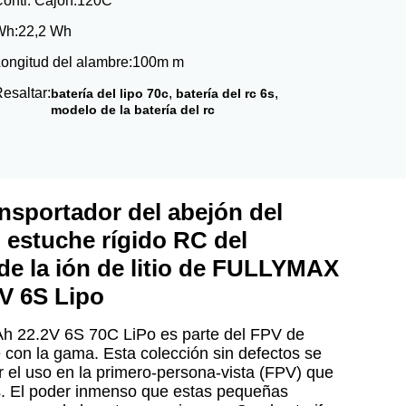
onti. Cajón:
120C
Wh:
22,2 Wh
ongitud del alambre:
100m m
esaltar:
,
,
batería del lipo 70c
batería del rc 6s
modelo de la batería del rc
ansportador del abejón del
 estuche rígido RC del
de la ión de litio de FULLYMAX
V 6S Lipo
h 22.2V 6S 70C LiPo es parte del FPV de
con la gama. Esta colección sin defectos se
 el uso en la primero-persona-vista (FPV) que
. El poder inmenso que estas pequeñas