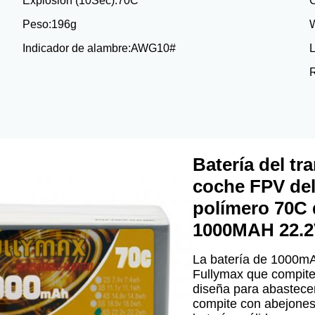
Explosión (10Sec):
70C
C
Peso:
196g
Indicador de alambre:
AWG10#
L
R
Batería del tr
coche FPV del
polímero 70C 
1000MAH 22.2
La batería de 1000mA
Fullymax que compite 
diseña para abastecer
compite con abejones