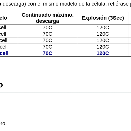
a descarga) con el mismo modelo de la célula, refiérase p
Continuado máximo.
elo
Explosión (3Sec)
descarga
ell
70C
120C
ell
70C
120C
ell
70C
120C
ell
70C
120C
cell
70C
120C
o
ero.