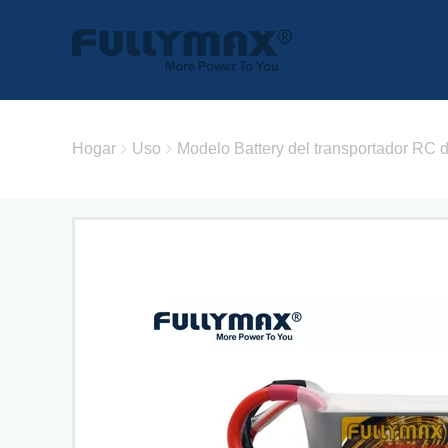
Hogar
Uso
Modelo Battery del transportador RC 