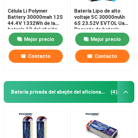
Célula Li Polymer
Batería Lipo de alto
Battery 30000mah 12S
voltaje 5C 30000mAh
44.4V 1332Wh de la
6S 23.52V EVTOL Uam
batería 12 del abejón
Paquete de batería
de la agricultura
XT90-S Enchufe
Mejor precio
Mejor precio
Contacto
Contacto
Batería privada del abejón del aficionado
(4)