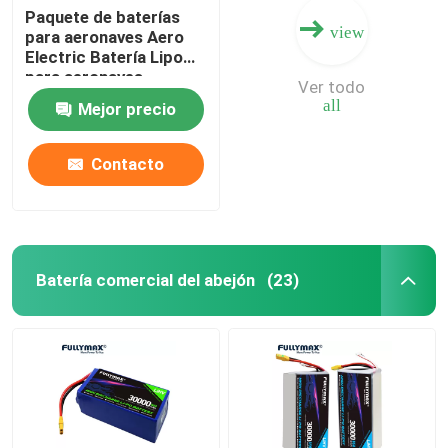
Paquete de baterías
view
para aeronaves Aero
Electric Batería Lipo
para aeronaves
Ver todo
tripuladas Batería
all
Mejor precio
Fullmax
Contacto
Batería comercial del abejón
(23)