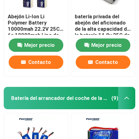
Abejón Li-Ion Li
batería privada del
Polymer Battery
abejón del aficionado
10000mah 22.2V 25C
de la alta capacidad de
6s 10000mah Lipo de
la batería 14.8v 25C de
la batería 6s
4s 12000mah Lipo
Mejor precio
Mejor precio
Contacto
Contacto
Batería del arrancador del coche de la emergencia
(9)