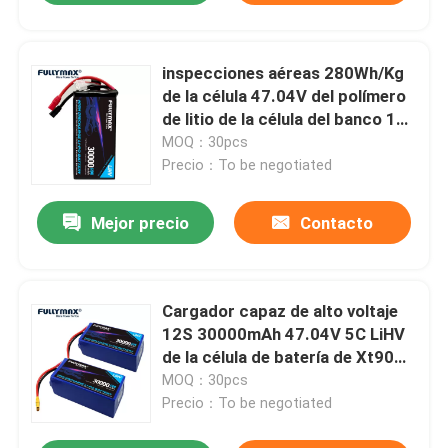
inspecciones aéreas 280Wh/Kg
de la célula 47.04V del polímero
de litio de la célula del banco 12
de la batería de 12S 5C
MOQ：30pcs
30000mah Lipo
Precio：To be negotiated
Mejor precio
Contacto
Cargador capaz de alto voltaje
12S 30000mAh 47.04V 5C LiHV
de la célula de batería de Xt90
Lipo
MOQ：30pcs
Precio：To be negotiated