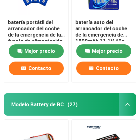
batería portátil del
batería auto del
arrancador del coche
arrancador del coche
de la emergencia de la
de la emergencia de
fuente de alimentación
1800mAh 11.1V 40c
espera del coche de
Lipo en coche
Mejor precio
Mejor precio
batería de 11.1V 12v
3200mah Lipo
Contacto
Contacto
Modelo Battery de RC
(27)