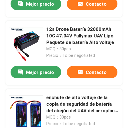
Mejor precio
Contacto
12s Drone Batería 32000mAh
10C 47.04V Fullymax UAV Lipo
Paquete de batería Alto voltaje
MOQ：30pcs
Precio：To be negotiated
Mejor precio
Contacto
enchufe de alto voltaje de la
copia de seguridad de batería
del abejón del UAV del aeroplano
de la batería de 12s Lipo
MOQ：30pcs
32000mAh 47.04V 10C XT90-S
Precio：To be negotiated