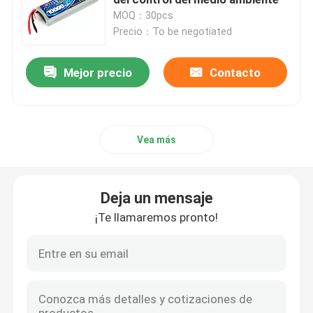
MOQ：30pcs
Precio：To be negotiated
Batería privada del abejón del aficionado
Mejor precio
Contacto
Batería del arrancador del coche de la emergencia
Modelo Battery de RC
Vea más
Batería de carreras Lipo
Deja un mensaje
Batería del aeroplano de RC
¡Te llamaremos pronto!
Batería de coche de RC
batería de los juguetes