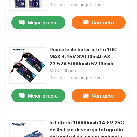
de Muti
Precio：To be negotiated
Visita a la fábrica
Mejor precio
Contacto
Control de Calidad
Paquete de batería LiPo 10C
Contacto
MAX 4.45V 32000mAh 6S
23.52V 5000mah 5200mah
AS150 XT150 Enchufe
MOQ：30pcs
noticias
Precio：To be negotiated
Batería de avión eléctrica
Mejor precio
Contacto
Batería del abejón del UAV
la batería 10000mah 14.8V 25C
de 4s Lipo descarga fotografía
Batería comercial del abejón
del control del medio ambiente