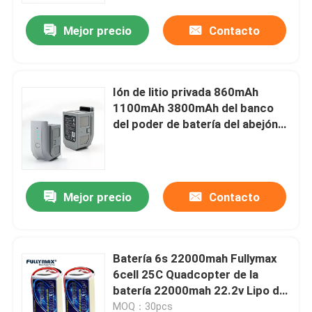
Mejor precio
Contacto
Ión de litio privada 860mAh
1100mAh 3800mAh del banco
del poder de batería del abejón
del UAV del aficionado de Lipo
Mejor precio
Contacto
Inicio
Batería 6s 22000mah Fullymax
Productos
6cell 25C Quadcopter de la
batería 22000mah 22.2v Lipo del
abejón del UAV del helicóptero
Sobre nosotros
MOQ：30pcs