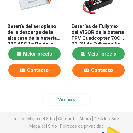
Batería del aeroplano
Baterías de Fullymax
de la descarga de la
del VIGOR de la batería
alta tasa de la batería
FPV Quadcopter 70C
30C 60C 1s Rc de la
22.2V de Fullymax 6s
batería 2200mah Lipo
3300mah Lipo
Mejor precio
Mejor precio
de Fullymax 3.7v
Contacto
Contacto
Vea más
Inicio
Mapa del Sitio
Contactar Ahora
Desktop Site
Mapa del Sitio
Políticas de privacidad