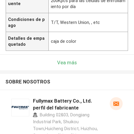
200Kpcs para las células de enrrollam
uente
iento por día
Condiciones de p
T/T, Western Union, , etc
ago
Detalles de empa
caja de color
quetado
Vea más
SOBRE NOSOTROS
Fullymax Battery Co., Ltd.
perfil del fabricante
Building 02&03, Dongjiang
Industrial Park, Shuikou
Town,Huicheng District, Huizhou,