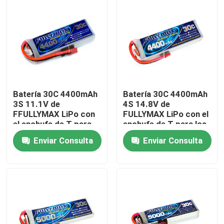
Visita a la fábrica
Control de Calidad
Contacto
Batería 30C 4400mAh
Batería 30C 4400mAh
3S 11.1V de
4S 14.8V de
FFULLYMAX LiPo con
FULLYMAX LiPo con el
noticias
el enchufe de T para
enchufe de T para los
los coches de RC,
coches de RC, aviones
Enviar Consulta
Enviar Consulta
aviones de RC,
de RC, RC Heli
helicópteros de RC,
Batería de avión eléctrica
competencia de F3A
Batería del abejón del UAV
Batería comercial del abejón