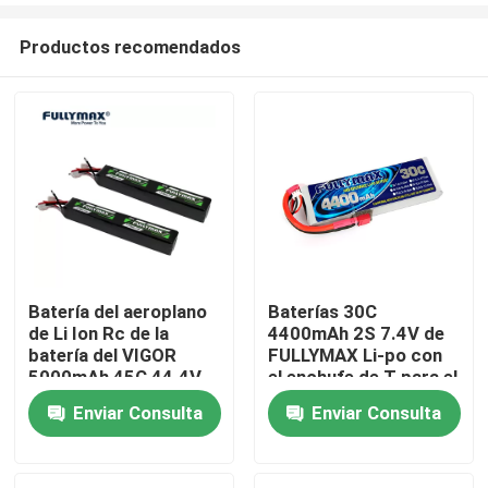
Productos recomendados
Batería del aeroplano
Baterías 30C
de Li Ion Rc de la
4400mAh 2S 7.4V de
Inicio
batería del VIGOR
FULLYMAX Li-po con
5000mAh 45C 44.4V
el enchufe de T para el
12S LiPo
camión Heli Airplane
Enviar Consulta
Enviar Consulta
Productos
del barco del coche de
RC
Sobre nosotros