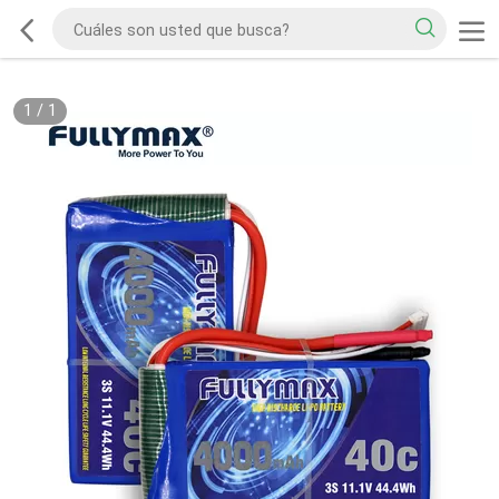
1
/
1