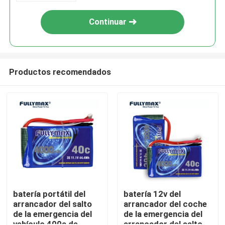
Continuar
Productos recomendados
Inicio
Productos
batería portátil del
batería 12v del
arrancador del salto
arrancador del coche
de la emergencia del
de la emergencia del
Sobre nosotros
vehículo 400a de
arrancador del salto