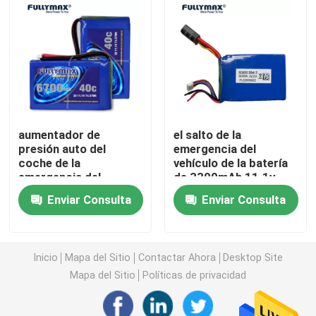
Batería privada del abejón del aficionado
Batería del arrancador del coche de la emergencia
Modelo Battery de RC
aumentador de
el salto de la
presión auto del
emergencia del
coche de la
vehículo de la batería
Batería de carreras Lipo
emergencia del
de 3300mAh 11.1v
paquete de la fuente
LiPo comienza
Enviar Consulta
Enviar Consulta
de alimentación del
servicio del paquete
Batería del aeroplano de RC
comienzo de la
de poder
emergencia del coche
de 6700mAh 11.1v
Inicio
Mapa del Sitio
Contactar Ahora
Desktop Site
Batería de coche de RC
Lipo
Mapa del Sitio
Políticas de privacidad
batería de los juguetes