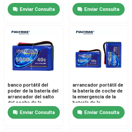
4000mAh 11.1V para
del litio de la fuente de
Enviar Consulta
Enviar Consulta
el coche
alimentación
Visita a la fábrica
4000mAh
Control de Calidad
Contacto
noticias
banco portátil del
arrancador portátil de
poder de la batería del
la batería de coche de
Batería de avión eléctrica
arrancador del salto
la emergencia de la
del coche de la
batería de la
emergencia de
motocicleta del
Batería del abejón del UAV
Enviar Consulta
Enviar Consulta
5000mAh 11.1v 12v
comienzo del salto de
NCM
5000mAh 11.1v 400a
Batería comercial del abejón