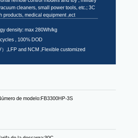
ional remote control models and toy , military
acuum cleaners, small power tools, etc.; 3C
th products, medical equipment ,ect
rgy density: max 280Wh/kg
 cycles , 100% DOD
）,LFP and NCM ,Flexible customized
Número de modelo:
FB3300HP-3S
arifa de la descarga:
30C