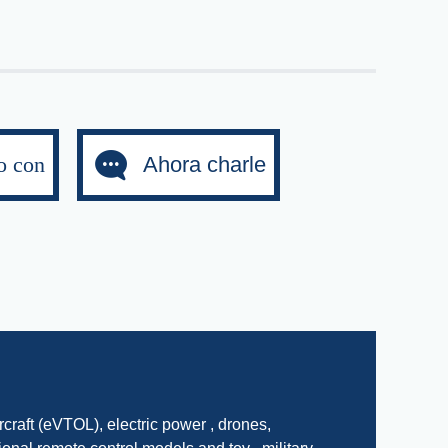
o con
Ahora charle
：
rcraft (eVTOL), electric power , drones,