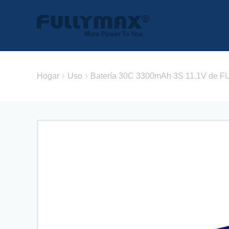
Hogar
Uso
Batería 30C 3300mAh 3S 11.1V de FUL