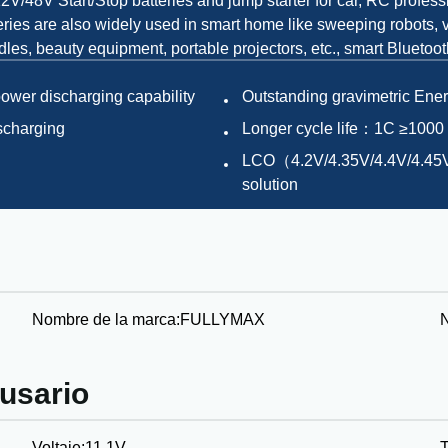
,12V/48V Start/Stop batteries and jump starter for car, RC profess
ies are also widely used in smart home like sweeping robots, v
les, beauty equipment, portable projectors, etc., smart Bluetoo
power discharging capability
Outstanding gravimetric Ene
ischarging
Longer cycle life：1C ≥1000
LCO（4.2V/4.35V/4.4V/4.45V
solution
Nombre de la marca:
FULLYMAX
 usario
Voltaje:
11.1V
T