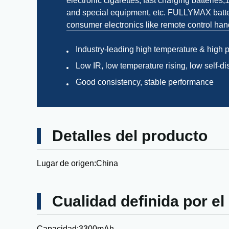
electronic cigarettes, fast charging batteries
and special equipment, etc. FULLYMAX batter
consumer electronics like remote control hand
Industry-leading high temperature & high 
Low IR, low temperature rising, low self-d
Good consistency, stable performance
Detalles del producto
Lugar de origen:
China
Cualidad definida por el
Capacidad:
3300mAh