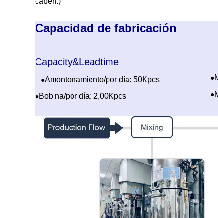
caben.)
Capacidad de fabricación
Capacity&Leadtime
M
●
Amontonamiento/por día: 50Kpcs
●
M
●
Bobina/por día: 2,00Kpcs
●