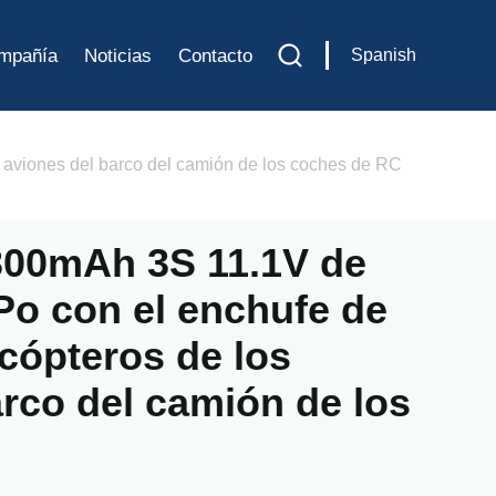
mpañía
Noticias
Contacto
Spanish
aviones del barco del camión de los coches de RC
300mAh 3S 11.1V de
o con el enchufe de
icópteros de los
arco del camión de los