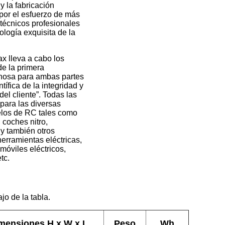
y la fabricación
por el esfuerzo de más
 técnicos profesionales
logía exquisita de la
x lleva a cabo los
de la primera
hosa para ambas partes
tífica de la integridad y
del cliente”. Todas las
para las diversas
elos de RC tales como
 coches nitro,
y también otros
erramientas eléctricas,
omóviles eléctricos,
tc.
jo de la tabla.
mensiones H x W x L
Peso
Wh