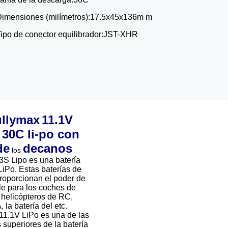
imensiones (milímetros):
17.5x45x136m m
ipo de conector equilibrador:
JST-XHR
llymax
11.1V
30C li-po con
de
decanos
los
S Lipo es una batería
iPo. Estas baterías de
oporcionan el poder de
ble para los coches de
helicópteros de RC,
la batería del etc.
1.1V LiPo es una de las
superiores de la batería