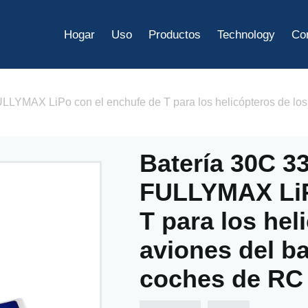
Hogar
Uso
Productos
Technology
Co
LYMAX LiPo con el enchufe de T para los helicópteros de los 
Batería 30C 3
FULLYMAX LiP
T para los hel
aviones del b
coches de RC