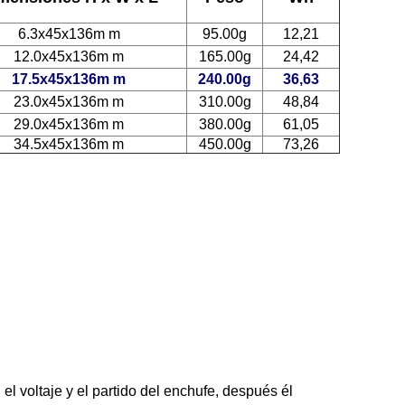
6.3x45x136m m
95.00g
12,21
12.0x45x136m m
165.00g
24,42
17.5x45x136m m
240.00g
36,63
23.0x45x136m m
310.00g
48,84
29.0x45x136m m
380.00g
61,05
34.5x45x136m m
450.00g
73,26
 voltaje y el partido del enchufe, después él