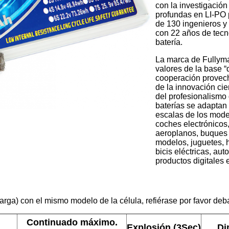
con la investigación 
profundas en LI-PO 
de 130 ingenieros y
con 22 años de tecno
batería.
La marca de Fullyma
valores de la base “
cooperación provec
de la innovación cien
del profesionalismo 
baterías se adaptan 
escalas de los mod
coches electrónicos,
aeroplanos, buques 
modelos, juguetes, h
bicis eléctricas, aut
productos digitales e
arga) con el mismo modelo de la célula, refiérase por favor deba
Continuado máximo.
Explosión (3Sec)
Di