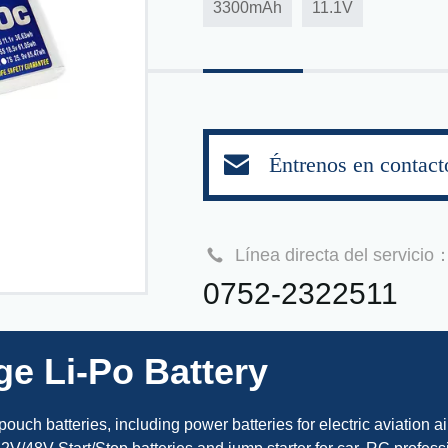
3300mAh
11.1V
Éntrenos en contact
Línea directa del servicio
0752-2322511
ge Li-Po Battery
uch batteries, including power batteries for electric aviation ai