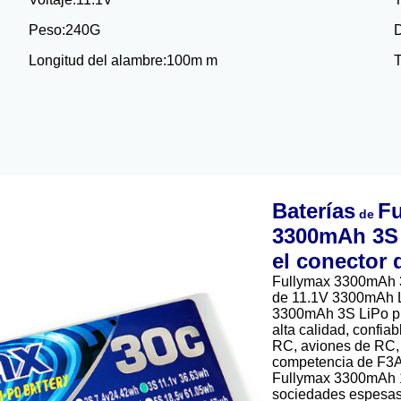
Peso:
240G
D
Longitud del alambre:
100m m
T
Baterías
Fu
de
3300mAh 3S 
el conector 
Fullymax 3300mAh 3
de 11.1V 3300mAh L
3300mAh 3S LiPo pr
alta calidad, confia
RC, aviones de RC, 
competencia de F3A, 
Fullymax 3300mAh 1
sociedades espesas 