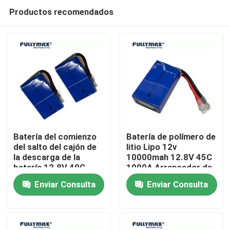
Productos recomendados
Batería del comienzo
Batería de polímero de
del salto del cajón de
litio Lipo 12v
la descarga de la
10000mah 12.8V 45C
Inicio
batería 12.8V 40C
1000A Arrancador de
350A de Lipo
batería Booster
Enviar Consulta
Enviar Consulta
3500mah alta para el
Productos
coche
Sobre nosotros