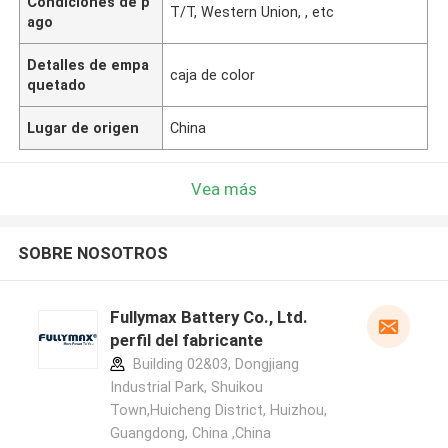
Condiciones de p
T/T, Western Union, , etc
ago
Detalles de empa
caja de color
quetado
Lugar de origen
China
Vea más
SOBRE NOSOTROS
Fullymax Battery Co., Ltd.
perfil del fabricante
Building 02&03, Dongjiang
Industrial Park, Shuikou
Town,Huicheng District, Huizhou,
Guangdong, China ,China