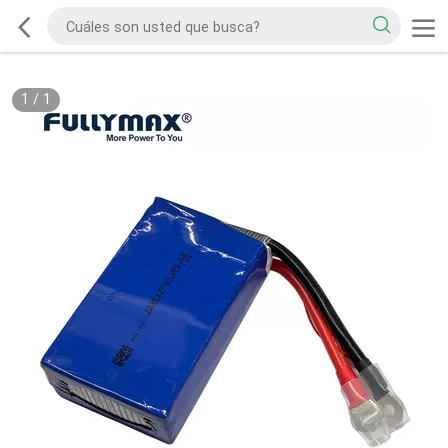
1
/
1