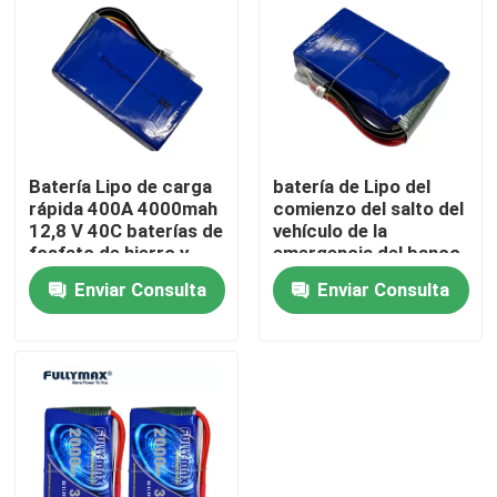
Visita a la fábrica
Control de Calidad
Batería Lipo de carga
batería de Lipo del
Contacto
rápida 400A 4000mah
comienzo del salto del
12,8 V 40C baterías de
vehículo de la
fosfato de hierro y
emergencia del banco
noticias
litio banco de energía
del poder de la célula
Enviar Consulta
Enviar Consulta
de batería de 12.8V
420A 4200mAh 40c
Lipo
Batería de avión eléctrica
Batería del abejón del UAV
Batería comercial del abejón